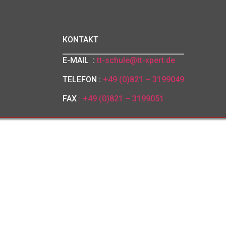
KONTAKT
E-MAIL :
tt-schule@tt-xpert.de
TELEFON :
+49 (0)821 – 3199049
FAX
: +49 (0)821 – 3199051