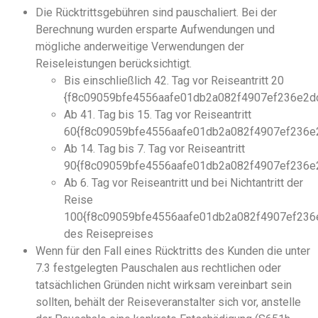
Die Rücktrittsgebühren sind pauschaliert. Bei der
Berechnung wurden ersparte Aufwendungen und
mögliche anderweitige Verwendungen der
Reiseleistungen berücksichtigt.
Bis einschließlich 42. Tag vor Reiseantritt 20
{f8c09059bfe4556aafe01db2a082f4907ef236e2d
Ab 41. Tag bis 15. Tag vor Reiseantritt
60{f8c09059bfe4556aafe01db2a082f4907ef236e
Ab 14. Tag bis 7. Tag vor Reiseantritt
90{f8c09059bfe4556aafe01db2a082f4907ef236e
Ab 6. Tag vor Reiseantritt und bei Nichtantritt der
Reise
100{f8c09059bfe4556aafe01db2a082f4907ef236
des Reisepreises
Wenn für den Fall eines Rücktritts des Kunden die unter
7.3 festgelegten Pauschalen aus rechtlichen oder
tatsächlichen Gründen nicht wirksam vereinbart sein
sollten, behält der Reiseveranstalter sich vor, anstelle